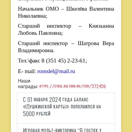
Начальник ОМО – Шкелёва Валентина
Николаевна;
Старший инспектор – Князькина
Любовь Павловна;
Старший инспектор – Шатрова Вера
Владимировна.
Тел.\факс 8 (351 45) 2-23-61;
E
-
mail
:
romslel
@
mail
.
ru
Наши
https://etkul.kulturu.ru/item/372459
награды:
С 01 января 2024 года баланс
«Пушкинской карты» пополнился на
5000 рублей
Игровая мульт-викторина "В гостях у