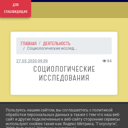
для
слабовидящих
ГЛАВНАЯ
ДЕЯТЕЛЬНОСТЬ
Социологические исслед...
27.03.2020 09:39
84
СОЦИОЛОГИЧЕСКИЕ
ИССЛЕДОВАНИЯ
Пользуясь нашим сайтом, вы соглашаетесь с политикой
2026 Г. ETKUL-KULTURA.RU
обработки персональных данных а также с тем что наш веб-
ВХОД
сайт и другие подключенные к веб-сайту сторонние сервисы
КАРТА САЙТА
используют cookies такие как Яндекс Метрика, "Госуслуги",
ПОЛИТИКА ОБРАБОТКИ ПЕРСОНАЛЬНЫХ ДАННЫХ