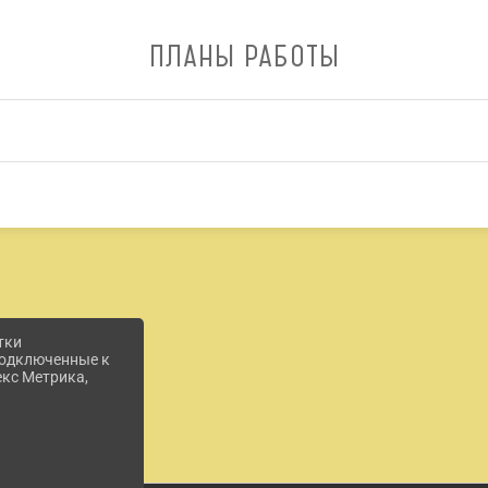
ПЛАНЫ РАБОТЫ
тки
 подключенные к
екс Метрика,