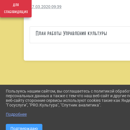
для
27.03.2020 09:39
слабовидящих
План работы Управления культуры
Пользуясь нашим сайтом, вы соглашаетесь с политикой обрабо
персональных данных а также с тем что наш веб-сайт и другие
веб-сайту сторонние сервисы используют cookies такие как Янд
"Госуслуги", "PRO.Культура", "Спутник аналитика".
Подробнее
Подтверждаю