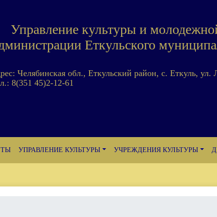
Управление культуры и молодежно
дминистрации Еткульского муниципа
дрес: Челябинская обл., Еткульский район, с. Еткуль, ул. 
л.: 8(351 45)2-12-61
ЕТЫ
УПРАВЛЕНИЕ КУЛЬТУРЫ
УЧРЕЖДЕНИЯ КУЛЬТУРЫ
Д