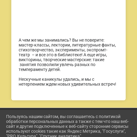
А чем же мы занимались? Вы не поверите:
мастер-классы, лектории, литературные фанты,
стихотворчество, эксперименты, экспромт-
театр – и все это в библиотеке! А еще игры,
викторины, творческие мастерские: такие
занятия позволили увлечь разных по
темпераменту детей.
Нескучные каникулы удались, и мы с
нетерпением ждем новых удивительных встреч!
Пользуясь нашим сайтом, вы соглашаетесь с политикой
2026 Г. ETKUL-KULTURA.RU
обработки персональных данных а также с тем что наш веб-
ВХОД
сайт и другие подключенные к веб-сайту сторонние сервисы
КАРТА САЙТА
используют cookies такие как Яндекс Метрика, "Госуслуги",
ПОЛИТИКА ОБРАБОТКИ ПЕРСОНАЛЬНЫХ ДАННЫХ
"PRO.Культура", "Спутник аналитика".