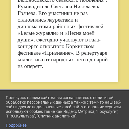
Руководитель Светлана Николаевна
Грачева. Его участники не раз
становились лауреатами и
дипломантами районных фестивалей
«Белые журавли» и «Песня моей
души», ежегодно участвуют в гала-
концерте открытого Коркинском
фестивале «Признание». В репертуаре
коллектива от народных песен до арий
из оперетт.
Пользуясь нашим сайтом, вы соглашаетесь с политикой
2026 Г. ETKUL-KULTURA.RU
обработки персональных данных а также с тем что наш веб-
ВХОД
сайт и другие подключенные к веб-сайту сторонние сервисы
КАРТА САЙТА
используют cookies такие как Яндекс Метрика, "Госуслуги",
ПОЛИТИКА ОБРАБОТКИ ПЕРСОНАЛЬНЫХ ДАННЫХ
"PRO.Культура", "Спутник аналитика".
Подробнее
СДЕЛАНО НА KUBCMS