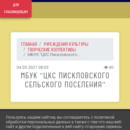
для
слабовидящих
ГЛАВНАЯ
УЧРЕЖДЕНИЯ КУЛЬТУРЫ
ТВОРЧЕСКИЕ КОЛЛЕКТИВЫ
МБУК "ЦКС Пискловского...
04.03.2021 08:03
40
МБУК "ЦКС ПИСКЛОВСКОГО
СЕЛЬСКОГО ПОСЕЛЕНИЯ"
Пользуясь нашим сайтом, вы соглашаетесь с политикой
2026 Г. ETKUL-KULTURA.RU
обработки персональных данных а также с тем что наш веб-
ВХОД
сайт и другие подключенные к веб-сайту сторонние сервисы
КАРТА САЙТА