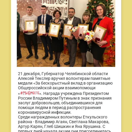
21 декабря, Губернатор Челябинской области
Алексей Текслер вручил волонтерам памятные
медали «За бескорыстный вклад в организацию
Общероссийской акции взаимопомощи
#МыВместе
«
». Награда учреждена Президентом
России Владимиром Путиным в знак признания
заслуг добровольцев, объединившихся для
помощи людям в период распространения
коронавирусной инфекции.
Среди награжденных волонтеры Еткульского
района - Владимир Агаян, Светлана Макарова,
Артур Карян, Глеб Шишкин и Яна Ярушина. С
первых дней начала акции они присоединилась