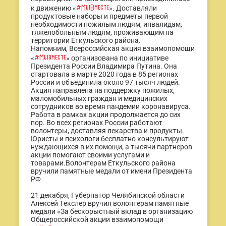
#МыВместе
к движению «
». Доставляли
продуктовые наборы и предметы первой
необходимости пожилым людям, инвалидам,
тяжелобольным людям, проживающим на
территории Еткульского района.
Напомним, Всероссийская акция взаимопомощи
#Мывместе
«
» организована по инициативе
Президента России Владимира Путина. Она
стартовала в марте 2020 года в 85 регионах
России и объединила около 97 тысяч людей.
Акция направлена на поддержку пожилых,
маломобильных граждан и медицинских
сотрудников во время пандемии коронавируса.
Работа в рамках акции продолжается до сих
пор. Во всех регионах России работают
волонтеры, доставляя лекарства и продукты.
Юристы и психологи бесплатно консультируют
нуждающихся в их помощи, а тысячи партнеров
акции помогают своими услугами и
товарами.Волонтерам Еткульского района
вручили памятные медали от имени Президента
РФ
21 декабря, Губернатор Челябинской области
Алексей Текслер вручил волонтерам памятные
медали «За бескорыстный вклад в организацию
Общероссийской акции взаимопомощи