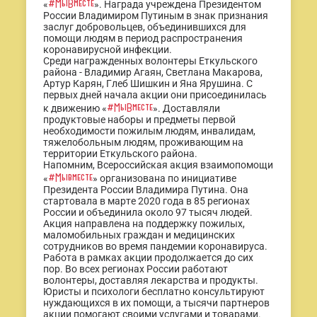
#МыВместе
«
». Награда учреждена Президентом
России Владимиром Путиным в знак признания
заслуг добровольцев, объединившихся для
помощи людям в период распространения
коронавирусной инфекции.
Среди награжденных волонтеры Еткульского
района - Владимир Агаян, Светлана Макарова,
Артур Карян, Глеб Шишкин и Яна Ярушина. С
первых дней начала акции они присоединилась
#МыВместе
к движению «
». Доставляли
продуктовые наборы и предметы первой
необходимости пожилым людям, инвалидам,
тяжелобольным людям, проживающим на
территории Еткульского района.
Напомним, Всероссийская акция взаимопомощи
#Мывместе
«
» организована по инициативе
Президента России Владимира Путина. Она
стартовала в марте 2020 года в 85 регионах
России и объединила около 97 тысяч людей.
Акция направлена на поддержку пожилых,
маломобильных граждан и медицинских
сотрудников во время пандемии коронавируса.
Работа в рамках акции продолжается до сих
пор. Во всех регионах России работают
волонтеры, доставляя лекарства и продукты.
Юристы и психологи бесплатно консультируют
нуждающихся в их помощи, а тысячи партнеров
акции помогают своими услугами и товарами.