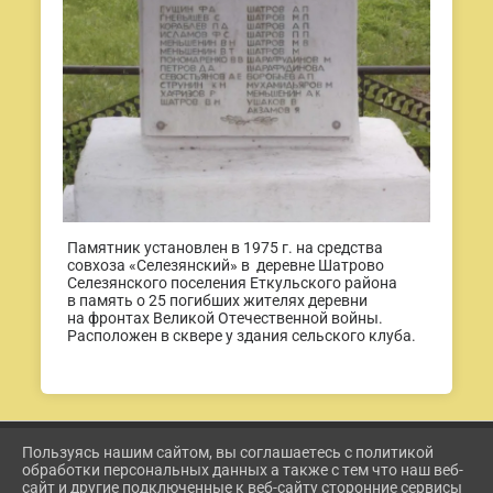
Памятник установлен в 1975 г. на средства
совхоза «Селезянский» в деревне Шатрово
Селезянского поселения Еткульского района
в память о 25 погибших жителях деревни
на фронтах Великой Отечественной войны.
Расположен в сквере у здания сельского клуба.
Пользуясь нашим сайтом, вы соглашаетесь с политикой
2026 Г. ETKUL-KULTURA.RU
обработки персональных данных а также с тем что наш веб-
ВХОД
сайт и другие подключенные к веб-сайту сторонние сервисы