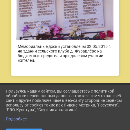
Мемориальные доски установлены 02.05.2015 г.
на здании сельского клуба д. Журавлёво на
бюджетные средства и при долевом участии
жителей.
Пользуясь нашим сайтом, вы соглашаетесь с политикой
2026 Г. ETKUL-KULTURA.RU
обработки персональных данных а также с тем что наш веб-
ВХОД
сайт и другие подключенные к веб-сайту сторонние сервисы
КАРТА САЙТА
используют cookies такие как Яндекс Метрика, "Госуслуги",
ПОЛИТИКА ОБРАБОТКИ ПЕРСОНАЛЬНЫХ ДАННЫХ
"PRO.Культура", "Спутник аналитика".
Подробнее
СДЕЛАНО НА KUBCMS
РАЗРАБОТКА И ПОДДЕРЖКА