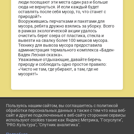
люди посещают эти места один раз и больше
сюда не вернуться. И если каждый будет
оставлять после себя мусор, то, что станет с
природой?»
Вооружившись перчатками и пакетами для
мусора, ребята дружно взялись за уборку. Всего
в рамках экологической акции удалось
очистить берег озера от пластика, стекла и
вывезти на свалку более 100 мешков мусора.
Технику для вывоза мусора предоставила
администрация термального комплекса «Баден-
Баден Лесная сказка».
Уважаемые отдыхающие, давайте беречь
природу и соблюдать одно простое правило:
«Чисто не там, где убирают, а там, где не
мусорят!»
Пользуясь нашим сайтом, вы соглашаетесь с политикой
2026 Г. ETKUL-KULTURA.RU
обработки персональных данных а также с тем что наш веб-
ВХОД
сайт и другие подключенные к веб-сайту сторонние сервисы
КАРТА САЙТА
используют cookies такие как Яндекс Метрика, "Госуслуги",
ПОЛИТИКА ОБРАБОТКИ ПЕРСОНАЛЬНЫХ ДАННЫХ
"PRO.Культура", "Спутник аналитика".