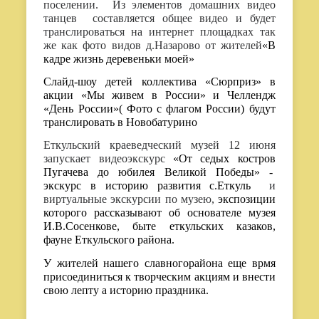
поселении. Из элементов домашних видео
танцев составляется общее видео и будет
транслироваться на интернет площадках так
же как фото видов д.Назарово от жителей
«В
кадре жизнь деревеньки моей»
Слайд-шоу детей коллектива «Сюрприз» в
акции
«Мы живем в России» и Челлендж
«День России»( Фото с флагом России) будут
транслировать в Новобатурино
Еткульский краеведческий музей 12 июня
запускает видеоэкскурс
«От седых костров
Пугачева до юбилея Великой Победы» -
экскурс в историю развития с.Еткуль
и
виртуальные экскурсии по музею,
экспозиции
которого рассказывают об основателе музея
И.В.Сосенкове, быте еткульских казаков,
фауне Еткульского района.
У жителей нашего славногорайона еще врмя
присоединиться к творческим акциям и внести
свою лепту а историю праздника.