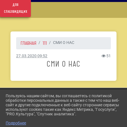
для
слабовидящих
ГЛАВНАЯ
111
СМИ О НАС
27.03.2020 09:52
51
СМИ О НАС
Пользуясь нашим сайтом, вы соглашаетесь с политикой
2026 Г. ETKUL-KULTURA.RU
обработки персональных данных а также с тем что наш веб-
ВХОД
сайт и другие подключенные к веб-сайту сторонние сервисы
КАРТА САЙТА
используют cookies такие как Яндекс Метрика, "Госуслуги",
ПОЛИТИКА ОБРАБОТКИ ПЕРСОНАЛЬНЫХ ДАННЫХ
"PRO.Культура", "Спутник аналитика".
Подробнее
СДЕЛАНО НА KUBCMS