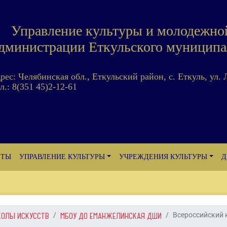
Управление культуры и молодежно
дминистрации Еткульского муниципа
дрес: Челябинская обл., Еткульский район, с. Еткуль, ул. 
л.: 8(351 45)2-12-61
ЕТЫ
УПРАВЛЕНИЕ КУЛЬТУРЫ
УЧРЕЖДЕНИЯ КУЛЬТУРЫ
Д
КОЛЫ ИСКУССТВ
МБОУ ДО ЕМАНЖЕЛИНСКАЯ ДШИ
Всероссийский к