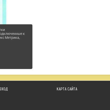
тки
 подключенные к
екс Метрика,
ВХОД
КАРТА САЙТА