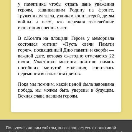
у памятника чтобы отдать дань уважения
героям, защищавшим Родину на фронте,
труженикам тыла, узникам концлагерей, детям
войны и всем, кто пережил тяжелейшие
испытания военных лет.
В с.Коелга на площади Героев у мемориала
состоялся митинг «Пусть свечи Памяти
горят», посвященный Дню памяти и скорби —
важной дате, которая ежегодно отмечается 22
июня. Участники митинга почтили память
погибших минутой молчания, состоялась
церемония возложения цветов.
Пока мы помним, какой ценой была завоевана
победа, мы можем быть уверены в будущем.
Вечная слава павшим героям.
Пользуясь нашим сайтом, вы соглашаетесь с политикой
2026 Г. ETKUL-KULTURA.RU