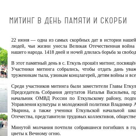
МИТИНГ В ДЕНЬ ПАМЯТИ И СКОРБИ
22 июня — одна из самых скорбных дат в истории наше
людей, чьи жизни унесла Великая Отечественная война
нашего народа. 1418 дней и ночей длилась борьба за свобо
В этот памятный день в с. Еткуль прошёл митинг, посвящ
Участники митинга собрались, чтобы отдать дань ува
труженикам тыла, узникам концлагерей, детям войны и вс
Среди участников митинга были заместители Главы Еткул
Председатель Собрания депутатов Наталья Васильева, п
начальник ОМВД России по Еткульскому району, подп
Управления культуры и молодежной политики Владимир А
Уварина, а также ученики Еткульской начальной шк
Отечества, представители трудовых коллективов, обществ
Минутой молчания почтили собравшиеся погибших в го
цветы к Вечному огню.