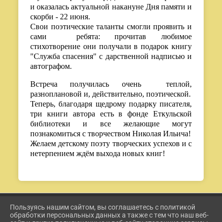
и оказалась актуальной накануне Дня памяти и
скорби - 22 июня.
Свои поэтические таланты смогли проявить и
сами ребята: прочитав любимое
стихотворение они получали в подарок книгу
"Служба спасения" с дарственной надписью и
автографом.
Встреча получилась очень теплой,
разноплановой и, действительно, поэтической.
Теперь, благодаря щедрому подарку писателя,
три книги автора есть в фонде Еткульской
библиотеки и все желающие могут
познакомиться с творчеством Николая Ильича!
Желаем детскому поэту творческих успехов и с
нетерпением ждём выхода новых книг!
Пользуясь нашим сайтом, вы соглашаетесь с политикой
2026 Г. ETKUL-KULTURA.RU
обработки персональных данных а также с тем что наш веб-
ВХОД