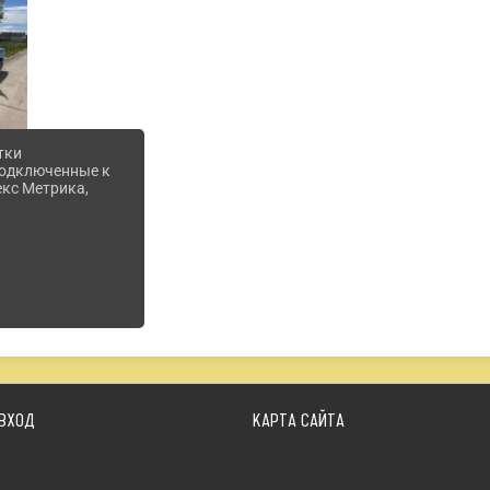
тки
 подключенные к
екс Метрика,
ВХОД
КАРТА САЙТА