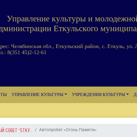
Управление культуры и молодежно
дминистрации Еткульского муниципа
дрес: Челябинская обл., Еткульский район, с. Еткуль, ул. 
л.: 8(351 45)2-12-61
ЕТЫ
УПРАВЛЕНИЕ КУЛЬТУРЫ
УЧРЕЖДЕНИЯ КУЛЬТУРЫ
Д
 СОВЕТ "ЕТКУ...
Автопробег «Огонь Памяти»