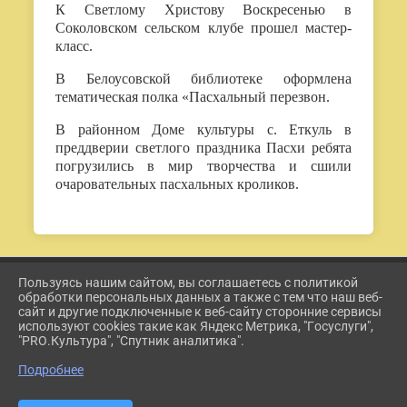
К Светлому Христову Воскресенью в
Соколовском сельском клубе прошел мастер-
класс.
В Белоусовской библиотеке оформлена
тематическая полка «Пасхальный перезвон.
В районном Доме культуры с. Еткуль в
преддверии светлого праздника Пасхи ребята
погрузились в мир творчества и сшили
очаровательных пасхальных кроликов.
Пользуясь нашим сайтом, вы соглашаетесь с политикой
2026 Г. ETKUL-KULTURA.RU
обработки персональных данных а также с тем что наш веб-
ВХОД
сайт и другие подключенные к веб-сайту сторонние сервисы
КАРТА САЙТА
используют cookies такие как Яндекс Метрика, "Госуслуги",
ПОЛИТИКА ОБРАБОТКИ ПЕРСОНАЛЬНЫХ ДАННЫХ
"PRO.Культура", "Спутник аналитика".
Подробнее
СДЕЛАНО НА KUBCMS
РАЗРАБОТКА И ПОДДЕРЖКА