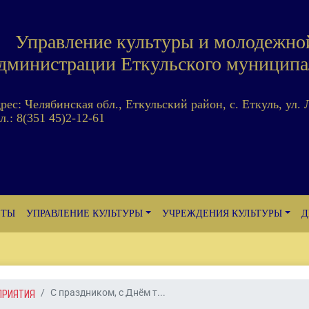
Управление культуры и молодежно
дминистрации Еткульского муниципа
дрес: Челябинская обл., Еткульский район, с. Еткуль, ул. 
л.: 8(351 45)2-12-61
ЕТЫ
УПРАВЛЕНИЕ КУЛЬТУРЫ
УЧРЕЖДЕНИЯ КУЛЬТУРЫ
Д
ПРИЯТИЯ
С праздником, с Днём т...