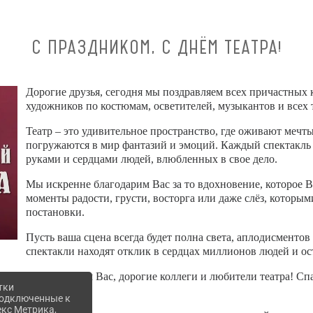
С ПРАЗДНИКОМ, С ДНЁМ ТЕАТРА!
Дорогие друзья, сегодня мы поздравляем всех причастных к
художников по костюмам, осветителей, музыкантов и всех т
Театр – это удивительное пространство, где оживают мечт
погружаются в мир фантазий и эмоций. Каждый спектакль 
руками и сердцами людей, влюбленных в свое дело.
Мы искренне благодарим Вас за то вдохновение, которое В
моменты радости, грусти, восторга или даже слёз, которым
постановки.
Пусть ваша сцена всегда будет полна света, аплодисменто
спектакли находят отклик в сердцах миллионов людей и ос
С праздником Вас, дорогие коллеги и любители театра! Спа
тки
вдохновение!
 подключенные к
екс Метрика,