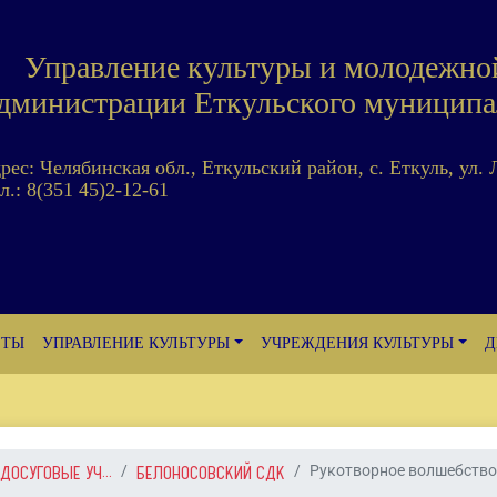
Управление культуры и молодежно
дминистрации Еткульского муниципа
дрес: Челябинская обл., Еткульский район, с. Еткуль, ул. 
л.: 8(351 45)2-12-61
ЕТЫ
УПРАВЛЕНИЕ КУЛЬТУРЫ
УЧРЕЖДЕНИЯ КУЛЬТУРЫ
Д
ДОСУГОВЫЕ УЧ...
БЕЛОНОСОВСКИЙ СДК
Рукотворное волшебств