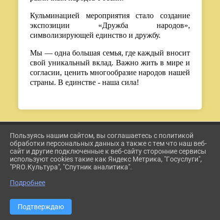
Кульминацией мероприятия стало создание
экспозиции «Дружба народов»,
символизирующей единство и дружбу.
Мы — одна большая семья, где каждый вносит
свой уникальный вклад. Важно жить в мире и
согласии, ценить многообразие народов нашей
страны. В единстве - наша сила!
Пользуясь нашим сайтом, вы соглашаетесь с политикой
2026 Г. ETKUL-KULTURA.RU
обработки персональных данных а также с тем что наш веб-
ВХОД
сайт и другие подключенные к веб-сайту сторонние сервисы
КАРТА САЙТА
используют cookies такие как Яндекс Метрика, "Госуслуги",
ПОЛИТИКА ОБРАБОТКИ ПЕРСОНАЛЬНЫХ ДАННЫХ
"PRO.Культура", "Спутник аналитика".
Подробнее
СДЕЛАНО НА KUBCMS
РАЗРАБОТКА И ПОДДЕРЖКА
Подтверждаю