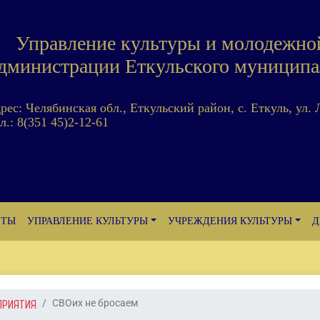
Управление культуры и молодежно
дминистрации Еткульского муниципа
дрес: Челябинская обл., Еткульский район, с. Еткуль, ул. 
л.: 8(351 45)2-12-61
ЕТЫ
УПРАВЛЕНИЕ КУЛЬТУРЫ
УЧРЕЖДЕНИЯ КУЛЬТУРЫ
Д
ПРИЯТИЯ
СВОих не бросаем