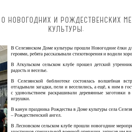
О НОВОГОДНИХ И РОЖДЕСТВЕНСКИХ М
КУЛЬТУРЫ.
В Селезянском Доме культуры прошли Новогодние ёлки для
героями, ребята рассказывали стихотворения и водили хор
В Аткульском сельском клубе прошел детский утренник
радость и веселье.
В Селезянской библиотеке состоялась волшебная встр
отгадывали загадки, пели и веселились, а ещё, к ним в го
с удовольствием раскрашивали деревянные заготовки 
игрушки.
В канун праздника Рождества в Доме культуры села Селез
– Рождественский ангел.
В Лесновском сельском клубе прошли новогодние меропр
участников специальной военной операции, записав им ви