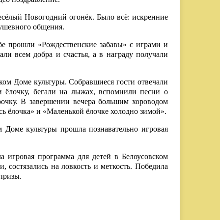
есёлый Новогодний огонёк. Было всё: искренние
душевного общения.
бе прошли «Рождественские забавы» с играми и
али всем добра и счастья, а в награду получали
ком Доме культуры. Собравшиеся гости отвечали
и ёлочку, бегали на лыжах, вспомнили песни о
рочку. В завершении вечера большим хороводом
сь ёлочка» и «Маленькой ёлочке холодно зимой».
ом Доме культуры прошла познавательно игровая
а игровая программа для детей в Белоусовском
и, состязались на ловкость и меткость. Победила
призы.