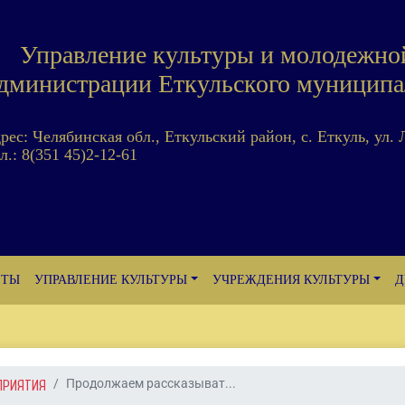
Управление культуры и молодежно
дминистрации Еткульского муниципа
дрес: Челябинская обл., Еткульский район, с. Еткуль, ул. 
л.: 8(351 45)2-12-61
ЕТЫ
УПРАВЛЕНИЕ КУЛЬТУРЫ
УЧРЕЖДЕНИЯ КУЛЬТУРЫ
Д
ПРИЯТИЯ
Продолжаем рассказыват...