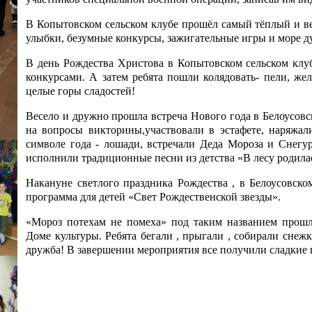
В Копытовском сельском клубе прошёл самый тёплый и в
улыбки, безумные конкурсы, зажигательные игры и море 
В день Рождества Христова в Копытовском сельском клу
конкурсами. А затем ребята пошли колядовать- пели, жел
целые горы сладостей!
Весело и дружно прошла встреча Нового года в Белоусовс
на вопросы викторины,участвовали в эстафете, наряжал
символе года - лошади, встречали Деда Мороза и Снегу
исполнили традиционные песни из детства «В лесу родила
Накануне светлого праздника Рождества , в Белоусовск
программа для детей «Свет Рождественской звезды».
«Мороз потехам не помеха» под таким названием прошл
Доме культуры. Ребята бегали , прыгали , собирали снежк
дружба! В завершении мероприятия все получили сладкие 