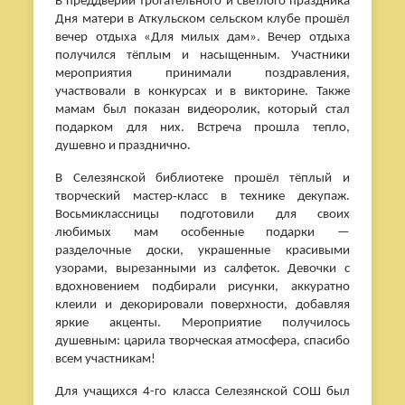
В преддверии трогательного и светлого праздника
Дня матери в Аткульском сельском клубе прошёл
вечер отдыха «Для милых дам». Вечер отдыха
получился тёплым и насыщенным. Участники
мероприятия принимали поздравления,
участвовали в конкурсах и в викторине. Также
мамам был показан видеоролик, который стал
подарком для них. Встреча прошла тепло,
душевно и празднично.
В Селезянской библиотеке прошёл тёплый и
творческий мастер‑класс в технике декупаж.
Восьмиклассницы подготовили для своих
любимых мам особенные подарки —
разделочные доски, украшенные красивыми
узорами, вырезанными из салфеток. Девочки с
вдохновением подбирали рисунки, аккуратно
клеили и декорировали поверхности, добавляя
яркие акценты. Мероприятие получилось
душевным: царила творческая атмосфера, спасибо
всем участникам!
Для учащихся 4-го класса Селезянской СОШ был