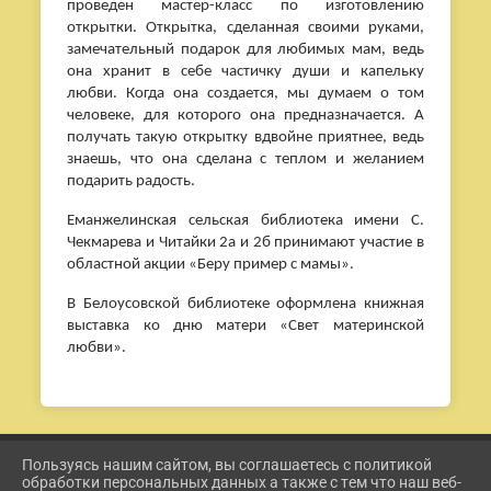
проведен мастер-класс по изготовлению
открытки. Открытка, сделанная своими руками,
замечательный подарок для любимых мам, ведь
она хранит в себе частичку души и капельку
любви. Когда она создается, мы думаем о том
человеке, для которого она предназначается. А
получать такую открытку вдвойне приятнее, ведь
знаешь, что она сделана с теплом и желанием
подарить радость.
Еманжелинская сельская библиотека имени С.
Чекмарева и Читайки 2а и 2б принимают участие в
областной акции «Беру пример с мамы».
В Белоусовской библиотеке оформлена книжная
выставка ко дню матери «Свет материнской
любви».
Пользуясь нашим сайтом, вы соглашаетесь с политикой
2026 Г. ETKUL-KULTURA.RU
обработки персональных данных а также с тем что наш веб-
ВХОД