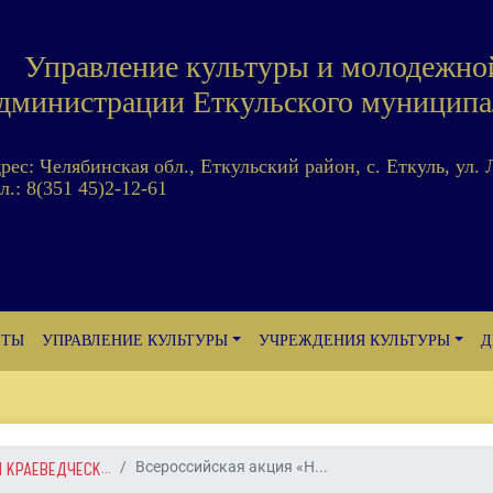
Управление культуры и молодежно
дминистрации Еткульского муниципа
дрес: Челябинская обл., Еткульский район, с. Еткуль, ул. 
л.: 8(351 45)2-12-61
ЕТЫ
УПРАВЛЕНИЕ КУЛЬТУРЫ
УЧРЕЖДЕНИЯ КУЛЬТУРЫ
Д
 КРАЕВЕДЧЕСК...
Всероссийская акция «Н...