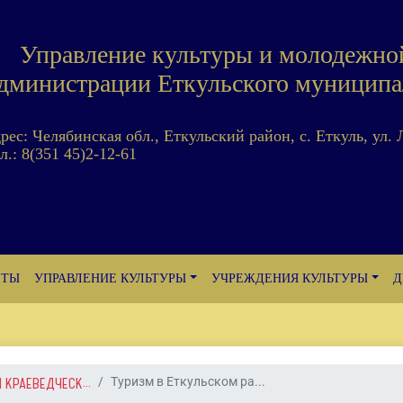
Управление культуры и молодежно
дминистрации Еткульского муниципа
дрес: Челябинская обл., Еткульский район, с. Еткуль, ул. 
л.: 8(351 45)2-12-61
ЕТЫ
УПРАВЛЕНИЕ КУЛЬТУРЫ
УЧРЕЖДЕНИЯ КУЛЬТУРЫ
Д
 КРАЕВЕДЧЕСК...
Туризм в Еткульском ра...