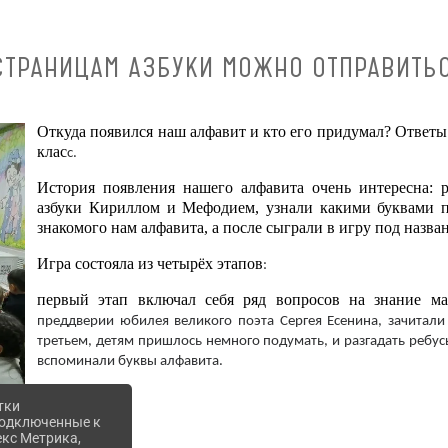
 СТРАНИЦАМ АЗБУКИ МОЖНО ОТПРАВИТЬ
Откуда появился наш алфавит и кто его придумал? Ответы
клас
с.
История появления нашего алфавита очень интересна: р
азбуки Кириллом и Мефодием, узнали какими буквами п
знакомого нам алфавита, а после сыграли в игру под назв
Игра состояла из четырёх этапов
:
первый этап включал себя ряд вопросов на знание ма
преддверии юбилея великого поэта Сергея Есенина, зачитали
третьем, детям пришлось немного подумать, и разгадать ребус
вспоминали буквы алфавита.
тки
 подключенные к
екс Метрика,