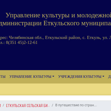
Управление культуры и молодежно
дминистрации Еткульского муниципа
дрес: Челябинская обл., Еткульский район, с. Еткуль, ул. 
л.: 8(351 45)2-12-61
ЕТЫ
УПРАВЛЕНИЕ КУЛЬТУРЫ
УЧРЕЖДЕНИЯ КУЛЬТУРЫ
Д
И
ЕТКУЛЬСКАЯ СЕЛЬСКАЯ БИ...
В путешествие по стран...