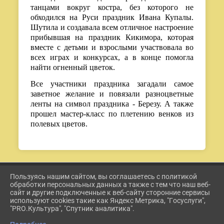
танцами вокруг костра, без которого не
обходился на Руси праздник Ивана Купалы.
Шутила и создавала всем отличное настроение
прибывшая на праздник Кикимора, которая
вместе с детьми и взрослыми участвовала во
всех играх и конкурсах, а в конце помогла
найти огненный цветок.
Все участники праздника загадали самое
заветное желание и повязали разноцветные
ленты на символ праздника - Березу. А также
прошел мастер-класс по плетению венков из
полевых цветов.
Пользуясь нашим сайтом, вы соглашаетесь с политикой
2026 Г. ETKUL-KULTURA.RU
обработки персональных данных а также с тем что наш веб-
ВХОД
сайт и другие подключенные к веб-сайту сторонние сервисы
КАРТА САЙТА
используют cookies такие как Яндекс Метрика, "Госуслуги",
ПОЛИТИКА ОБРАБОТКИ ПЕРСОНАЛЬНЫХ ДАННЫХ
"PRO.Культура", "Спутник аналитика".