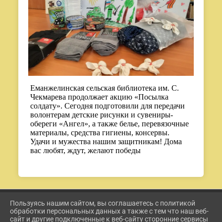
Еманжелинская сельская библиотека им. С.
Чекмарева продолжает акцию «Посылка
солдату». Сегодня подготовили для передачи
волонтерам детские рисунки и сувениры-
обереги «Ангел», а также белье, перевязочные
материалы, средства гигиены, консервы.
Удачи и мужества нашим защитникам! Дома
вас любят, ждут, желают победы
Пользуясь нашим сайтом, вы соглашаетесь с политикой
2026 Г. ETKUL-KULTURA.RU
обработки персональных данных а также с тем что наш веб-
ВХОД
сайт и другие подключенные к веб-сайту сторонние сервисы