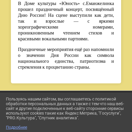
В Доме культуры «Юность» с.Еманжелинка
прошел праздничный концерт, посвящённый
Дню России! На сцене выступили как дети,
так и взрослые — с яркими
хореографическими номерами,
проникновенным чтением стихов и
красивыми вокальными партиями.
Праздничные мероприятия ещё раз напомнили
о значении Дня России как символа
национального единства, патриотизма и
стремления к процветанию страны.
Пользуясь нашим сайтом, вы соглашаетесь с политикой
2026 Г. ETKUL-KULTURA.RU
обработки персональных данных а также с тем что наш веб-
ВХОД
сайт и другие подключенные к веб-сайту сторонние сервисы
КАРТА САЙТА
используют cookies такие как Яндекс Метрика, "Госуслуги",
ПОЛИТИКА ОБРАБОТКИ ПЕРСОНАЛЬНЫХ ДАННЫХ
"PRO.Культура", "Спутник аналитика".
Подробнее
СДЕЛАНО НА KUBCMS