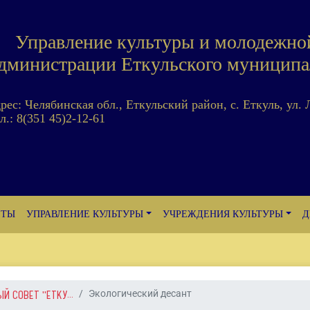
Управление культуры и молодежно
дминистрации Еткульского муниципа
дрес: Челябинская обл., Еткульский район, с. Еткуль, ул. 
л.: 8(351 45)2-12-61
ЕТЫ
УПРАВЛЕНИЕ КУЛЬТУРЫ
УЧРЕЖДЕНИЯ КУЛЬТУРЫ
Д
 СОВЕТ "ЕТКУ...
Экологический десант