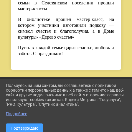
семьи в Селезянском поселении прошли
мастер-классы.
В библиотеке прошёл мастер-класс, на
котором участники изготовили подкову —
символ счастья и благополучия, а в Доме
культуры- «Дерево счастья»
Пусть в каждой семье царит счастье, любовь и
забота. С праздником!
Пользуясь нашим сайтом, вы соглашаетесь с политикой
2026 Г. ETKUL-KULTURA.RU
обработки персональных данных а также с тем что наш веб-
ВХОД
сайт и другие подключенные к веб-сайту сторонние сервисы
КАРТА САЙТА
используют cookies такие как Яндекс Метрика, "Госуслуги",
ПОЛИТИКА ОБРАБОТКИ ПЕРСОНАЛЬНЫХ ДАННЫХ
"PRO.Культура", "Спутник аналитика".
Подробнее
СДЕЛАНО НА KUBCMS
РАЗРАБОТКА И ПОДДЕРЖКА
Подтверждаю