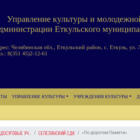
Управление культуры и молодежно
дминистрации Еткульского муниципа
дрес: Челябинская обл., Еткульский район, с. Еткуль, ул. 
л.: 8(351 45)2-12-61
ЕТЫ
УПРАВЛЕНИЕ КУЛЬТУРЫ
УЧРЕЖДЕНИЯ КУЛЬТУРЫ
Д
ДОСУГОВЫЕ УЧ...
СЕЛЕЗЯНСКИЙ СДК
«По дорогам Памяти»