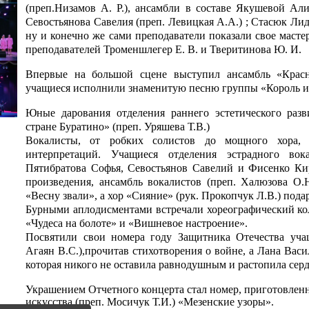
(преп.Низамов А. Р.), ансамбли в составе Якушевой А
Севостьянова Савелия (преп. Левицкая А.А.) ; Стасюк Лид
ну и конечно же сами преподаватели показали свое масте
преподавателей Троменшлегер Е. В. и Тверитинова Ю. И.
Впервые на большой сцене выступил ансамбль «Красн
учащиеся исполнили знаменитую песню группы «Король и
Юные дарования отделения раннего эстетического раз
стране Буратино» (преп. Уряшева Т.В.)
Вокалисты, от робких солистов до мощного хора, 
интерпретаций. Учащиеся отделения эстрадного во
Пятибратова Софья, Севостьянов Савелий и Фисенко Ки
произведения, ансамбль вокалистов (преп. Халюзова О
«Весну звали», а хор «Сияние» (рук. Прокопчук Л.В.) под
Бурными аплодисментами встречали хореографический кол
«Чудеса на болоте» и «Вишневое настроение».
Посвятили свои номера году Защитника Отечества учащ
Агаян В.С.),прочитав стихотворения о войне, а Лана Вас
которая никого не оставила равнодушным и растопила сердц
Украшением Отчетного концерта стал номер, приготовлен
искусства (преп. Мосичук Т.И.) «Мезенские узоры».