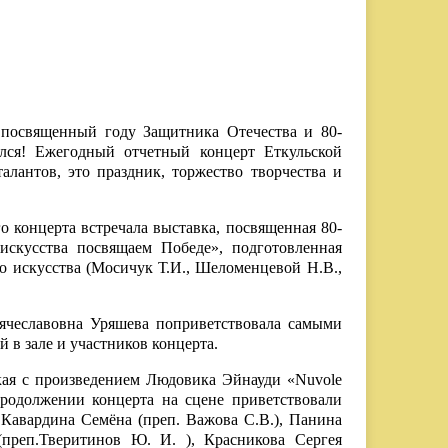
 посвященный году Защитника Отечества и 80-
лся! Ежегодный отчетный концерт Еткульской
алантов, это праздник, торжество творчества и
 концерта встречала выставка, посвященная 80-
скусства посвящаем Победе», подготовленная
о искусства (Мосичук Т.И., Шеломенцевой Н.В.,
ячеславовна Уряшева поприветствовала самыми
 в зале и участников концерта.
ая с произведением Людовика Эйнауди «Nuvole
продолжении концерта на сцене приветствовали
 Кавардина Семёна (преп. Важова С.В.), Панина
(преп.Тверитинов Ю. И. ), Красникова Сергея