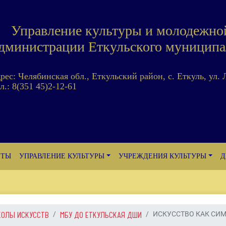
Управление культуры и молодежно
дминистрации Еткульского муниципа
дрес: Челябинская обл., Еткульский район, с. Еткуль, ул. 
л.: 8(351 45)2-12-61
ЕТЫ
УПРАВЛЕНИЕ КУЛЬТУРЫ
УЧРЕЖДЕНИЯ КУЛЬТУРЫ
Д
КОЛЫ ИСКУССТВ
МБУ ДО ЕТКУЛЬСКАЯ ДШИ
ИСКУССТВО КАК СИМВ