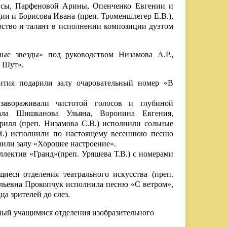
лисы, Парфеновой Арины, Опенченко Евгении и
ии и Борисова Ивана (преп. Троменшлегер Е.В.),
рство и талант в исполнении композиции дуэтом
ые звезды» под руководством Низамова А.Р.,
 Шут».
вития подарили залу очаровательный номер «В
завораживали чистотой голосов и глубиной
кала Шишканова Ульяна, Воронина Евгения,
рилл (преп. Низамова С.В.) исполнили сольные
.Н.) исполнили по настоящему весеннюю песню
арили залу «Хорошее настроение».
лектив «Гранд»(преп. Уряшева Т.В.) с номерами
иеся отделения театрального искусства (преп.
ильевна Прокопчук исполнила песню «С ветром»,
а зрителей до слез.
ный учащимися отделения изобразительного