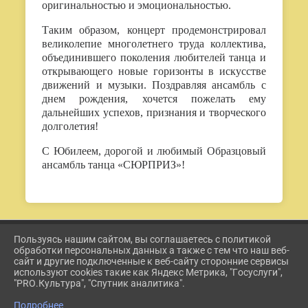
оригинальностью и эмоциональностью.
Таким образом, концерт продемонстрировал
великолепие многолетнего труда коллектива,
объединившего поколения любителей танца и
открывающего новые горизонты в искусстве
движений и музыки. Поздравляя ансамбль с
днем рождения, хочется пожелать ему
дальнейших успехов, признания и творческого
долголетия!
С Юбилеем, дорогой и любимый Образцовый
ансамбль танца «СЮРПРИЗ»!
Пользуясь нашим сайтом, вы соглашаетесь с политикой
2026 Г. ETKUL-KULTURA.RU
обработки персональных данных а также с тем что наш веб-
ВХОД
сайт и другие подключенные к веб-сайту сторонние сервисы
КАРТА САЙТА
используют cookies такие как Яндекс Метрика, "Госуслуги",
ПОЛИТИКА ОБРАБОТКИ ПЕРСОНАЛЬНЫХ ДАННЫХ
"PRO.Культура", "Спутник аналитика".
Подробнее