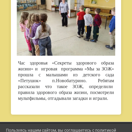
Час здоровья «Секреты здорового образа
жизни» и игровая программа «Мы за ЗОЖ»
прошла с малышами из детского сада
«Петушок» п.Новобатурино. Ребятам
рассказали что такое ЗОЖ, определили
правила здорового образа жизни, посмотрели
мультфильмы, отгадывали загадки и играли.
Пользуясь нашим сайтом, вы соглашаетесь с политикой
2026 Г. ETKUL-KULTURA.RU