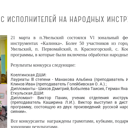
РС ИСПОЛНИТЕЛЕЙ НА НАРОДНЫХ ИНСТР
21 марта в п.Увельский состоялся Vl зональный фе
инструментах «Калинка». Более 50 участников из горо
Увельский, п. Первомайский, п. Красногорский, с. Ко
программы, в которые были включены обработки народных
Результаты конкурса следующие:
Коелгинская ДШИ:
Лауреаты lll степени - Манакова Альбина (преподаватель И
Клинов Иван (преподаватель Голейбивская О. А.) ;
Дипломанты - Шихов Дмитрий, Бобылева Таисия, Герман Яна (
Еткульская ДШИ:
Дипломант- Виктор Панин, ученик отделения инструм
(преподаватель Каширина Л.И.). Виктор выступил в ди
программу, состоящую из двух произведений: русской нар
сиянии».
Все конкурсанты награждены грамотами, кубками, подарка
хорошими результатами.