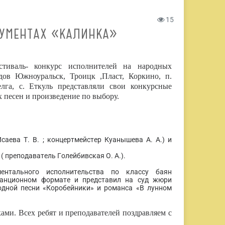
15
УМЕНТАХ «КАЛИНКА»
стиваль- конкурс исполнителей на народных
дов Южноуральск, Троицк ,Пласт, Коркино, п.
елга, с. Еткуль представляли свои конкурсные
 песен и произведение по выбору.
саева Т. В. ; концертмейстер Куанышева А. А.) и
 преподаватель Голейбивская О. А.).
ентального исполнительства по классу баян
станционном формате и представил на суд жюри
одной песни «Коробейники» и романса «В лунном
ми. Всех ребят и преподавателей поздравляем с