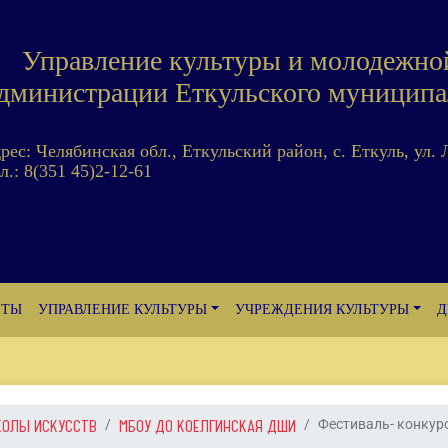
Управление культуры и молодежно
дминистрации Еткульского муниципа
дрес: Челябинская обл., Еткульский район, с. Еткуль, ул. 
л.: 8(351 45)2-12-61
ЕТЫ
УПРАВЛЕНИЕ КУЛЬТУРЫ
УЧРЕЖДЕНИЯ КУЛЬТУРЫ
Д
КОЛЫ ИСКУССТВ
МБОУ ДО КОЕЛГИНСКАЯ ДШИ
Фестиваль- конкурс