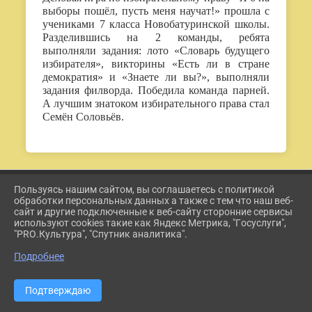
выборы пошёл, пусть меня научат!» прошла с
учениками 7 класса Новобатуринской школы.
Разделившись на 2 команды, ребята
выполняли задания: лото «Словарь будущего
избирателя», викторины «Есть ли в стране
демократия» и «Знаете ли вы?», выполняли
задания филворда. Победила команда парней.
А лучшим знатоком избирательного права стал
Семён Соловьёв.
Пользуясь нашим сайтом, вы соглашаетесь с политикой
2026 Г. ETKUL-KULTURA.RU
обработки персональных данных а также с тем что наш веб-
ВХОД
сайт и другие подключенные к веб-сайту сторонние сервисы
КАРТА САЙТА
используют cookies такие как Яндекс Метрика, "Госуслуги",
ПОЛИТИКА ОБРАБОТКИ ПЕРСОНАЛЬНЫХ ДАННЫХ
"PRO.Культура", "Спутник аналитика".
Подробнее
СДЕЛАНО НА KUBCMS
РАЗРАБОТКА И ПОДДЕРЖКА
Подтверждаю