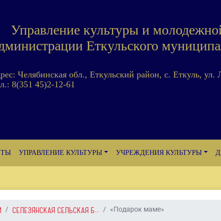
Управление культуры и молодежно
дминистрации Еткульского муниципа
дрес: Челябинская обл., Еткульский район, с. Еткуль, ул. 
л.: 8(351 45)2-12-61
ЕТЫ
УПРАВЛЕНИЕ КУЛЬТУРЫ
УЧРЕЖДЕНИЯ КУЛЬТУРЫ
Д
И
СЕЛЕЗЯНСКАЯ СЕЛЬСКАЯ Б...
«Подарок маме»