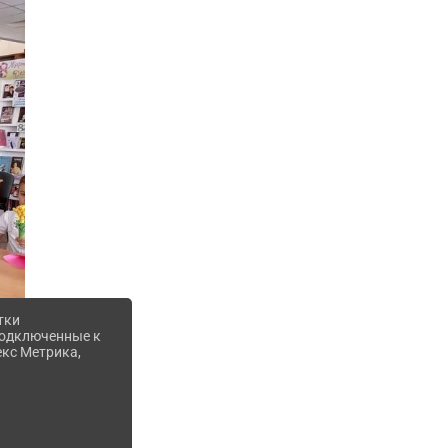
тки
 подключенные к
екс Метрика,