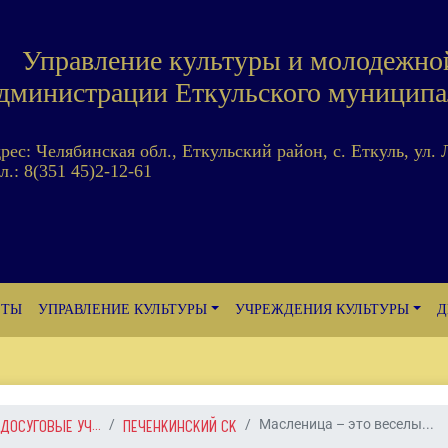
Управление культуры и молодежно
дминистрации Еткульского муниципа
дрес: Челябинская обл., Еткульский район, с. Еткуль, ул. 
л.: 8(351 45)2-12-61
ЕТЫ
УПРАВЛЕНИЕ КУЛЬТУРЫ
УЧРЕЖДЕНИЯ КУЛЬТУРЫ
Д
ДОСУГОВЫЕ УЧ...
ПЕЧЕНКИНСКИЙ СК
Масленица – это веселы...