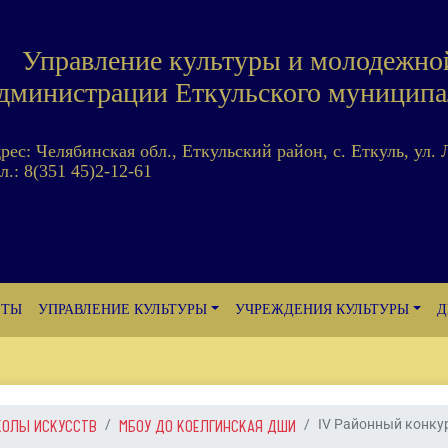
Управление культуры и молодежно
дминистрации Еткульского муниципа
дрес: Челябинская обл., Еткульский район, с. Еткуль, ул. 
л.: 8(351 45)2-12-61
ЕТЫ
УПРАВЛЕНИЕ КУЛЬТУРЫ
УЧРЕЖДЕНИЯ КУЛЬТУРЫ
Д
КОЛЫ ИСКУССТВ
МБОУ ДО КОЕЛГИНСКАЯ ДШИ
IV Районный конкур