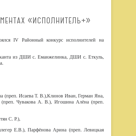
УМЕНТАХ «ИСПОЛНИТЕЛЬ+»
тоялся IV Районный конкурс исполнителей на
ыканта из ДШИ с. Еманжелинка, ДШИ с. Еткуль,
а.
(преп. Исаева Т. В.),Клинов Иван, Герман Яна,
 (преп. Чувакова А. В.), Игошина Алёна (преп.
н С. Р.),
егер Е.В.), Парфёнова Арина (преп. Левицкая