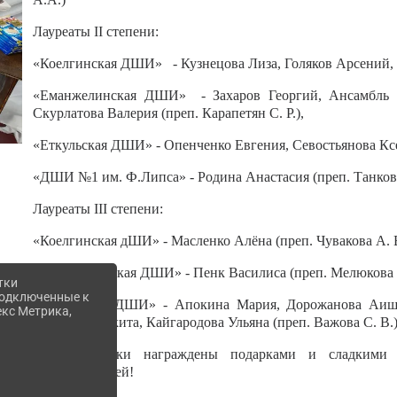
Лауреаты II степени:
«Коелгинская ДШИ» - Кузнецова Лиза, Голяков Арсений, Х
«Еманжелинская ДШИ» - Захаров Георгий, Ансамбль ло
Скурлатова Валерия (преп. Карапетян С. Р.),
«Еткульская ДШИ» - Опенченко Евгения, Севостьянова Ксе
«ДШИ №1 им. Ф.Липса» - Родина Анастасия (преп. Танкова
Лауреаты III степени:
«Коелгинская дШИ» - Масленко Алёна (преп. Чувакова А. 
«Еманжелинская ДШИ» - Пенк Василиса (преп. Мелюкова 
тки
 подключенные к
«Еткульская ДШИ» - Апокина Мария, Дорожанова Аиша 
екс Метрика,
Леонтьев Никита, Кайгародова Ульяна (преп. Важова С. В.
Все участники награждены подарками и сладкими 
преподавателей!