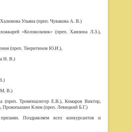
алимова Ульяна (преп. Чувакова А. В.)
жкарей «Колокольчик» (преп. Хамзина Л.З.),
ния (преп. Тверитинов Ю.И.),
 Н. В.)
В.)
М. В.)
(преп. Троменшлегер Е.В.), Комаров Виктор,
), Прокопышин Клим (преп. Левицкий Б.Г.)
призами.
Поздравляем всех конкурсантов и