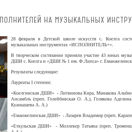
СПОЛНИТЕЛЕЙ НА МУЗЫКАЛЬНЫХ ИНСТР
28 февраля в Детской школе искусств с. Коелга сос
музыкальных инструментах «ИСПОЛНИТЕЛЬ+».
В творческом состязании приняли участие 43 юных муз
ДШИ с. Коелга и «ДШИ № 1 им. Ф.Липса» г. Еманжелинск
Результаты следующие:
Лауреаты I степени:
«Коелгинская ДШИ» - Литвинова Кира, Манакова Альбина 
Ансамбль (преп. Голейбивская О. А.), Голякова Аделина
Куанышева А. А.)
«Еманжелинская ДШИ» - Лазарев Владимир (преп. Карапетя
«Еткульская ДШИ» - Моллекер Татьяна (преп. Троменшл
А.А.)