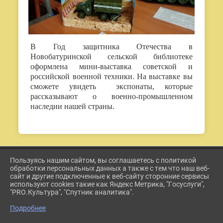
В Год защитника Отечества в
Новобатуринской сельской библиотеке
оформлена мини-выставка советской и
российской военной техники. На выставке вы
сможете увидеть экспонаты, которые
рассказывают о военно-промышленном
наследии нашей страны.
Пользуясь нашим сайтом, вы соглашаетесь с политикой
2026 Г. ETKUL-KULTURA.RU
обработки персональных данных а также с тем что наш веб-
ВХОД
сайт и другие подключенные к веб-сайту сторонние сервисы
КАРТА САЙТА
используют cookies такие как Яндекс Метрика, "Госуслуги",
ПОЛИТИКА ОБРАБОТКИ ПЕРСОНАЛЬНЫХ ДАННЫХ
"PRO.Культура", "Спутник аналитика".
Подробнее
СДЕЛАНО НА KUBCMS
РАЗРАБОТКА И ПОДДЕРЖКА