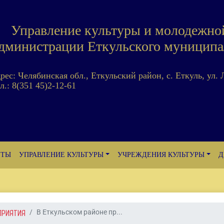
Управление культуры и молодежно
дминистрации Еткульского муниципа
дрес: Челябинская обл., Еткульский район, с. Еткуль, ул. 
л.: 8(351 45)2-12-61
ЕТЫ
УПРАВЛЕНИЕ КУЛЬТУРЫ
УЧРЕЖДЕНИЯ КУЛЬТУРЫ
Д
ПРИЯТИЯ
В Еткульском районе пр...