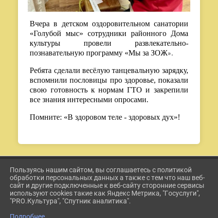
Вчера в детском оздоровительном санатории
«Голубой мыс» сотрудники районного Дома
культуры провели развлекательно-
познавательную программу «Мы за ЗОЖ
».
Ребята сделали весёлую танцевальную зарядку,
вспомнили пословицы про здоровье, показали
свою готовность к нормам ГТО и закрепили
все знания интересными опросами.
Помните: «В здоровом теле - здоровых дух»!
Пользуясь нашим сайтом, вы соглашаетесь с политикой
2026 Г. ETKUL-KULTURA.RU
обработки персональных данных а также с тем что наш веб-
ВХОД
сайт и другие подключенные к веб-сайту сторонние сервисы
КАРТА САЙТА
используют cookies такие как Яндекс Метрика, "Госуслуги",
ПОЛИТИКА ОБРАБОТКИ ПЕРСОНАЛЬНЫХ ДАННЫХ
"PRO.Культура", "Спутник аналитика".
Подробнее