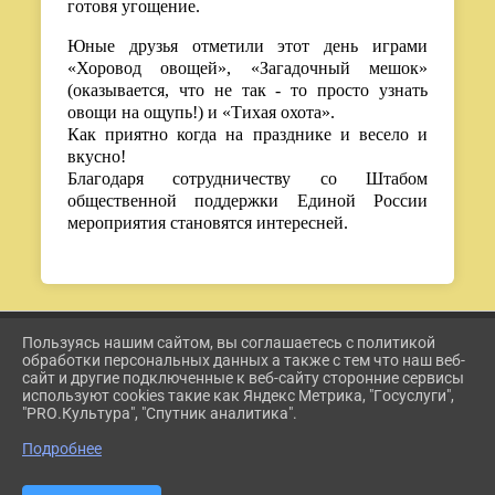
готовя угощение.
Юные друзья отметили этот день играми
«Хоровод овощей», «Загадочный мешок»
(оказывается, что не так - то просто узнать
овощи на ощупь!) и «Тихая охота».
Как приятно когда на празднике и весело и
вкусно!
Благодаря сотрудничеству со Штабом
общественной поддержки Единой России
мероприятия становятся интересней
.
Пользуясь нашим сайтом, вы соглашаетесь с политикой
2026 Г. ETKUL-KULTURA.RU
обработки персональных данных а также с тем что наш веб-
ВХОД
сайт и другие подключенные к веб-сайту сторонние сервисы
КАРТА САЙТА
используют cookies такие как Яндекс Метрика, "Госуслуги",
ПОЛИТИКА ОБРАБОТКИ ПЕРСОНАЛЬНЫХ ДАННЫХ
"PRO.Культура", "Спутник аналитика".
Подробнее
СДЕЛАНО НА KUBCMS
РАЗРАБОТКА И ПОДДЕРЖКА