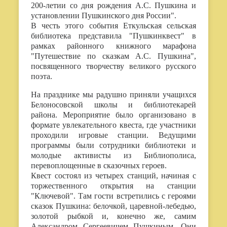
200-летии со дня рождения А.С. Пушкина и
установлении Пушкинского дня России".
В честь этого события Еткульская сельская
библиотека представила "Пушкинквест" в
рамках районного книжного марафона
"Путешествие по сказкам А.С. Пушкина",
посвященного творчеству великого русского
поэта.
На празднике мы радушно приняли учащихся
Белоносовской школы и библиотекарей
района. Мероприятие было организовано в
формате увлекательного квеста, где участники
проходили игровые станции. Ведущими
программы были сотрудники библиотеки и
молодые активисты из Библиополиса,
перевоплощенные в сказочных героев.
Квест состоял из четырех станций, начиная с
торжественного открытия на станции
"Ключевой". Там гости встретились с героями
сказок Пушкина: белочкой, царевной-лебедью,
золотой рыбкой и, конечно же, самим
Александром Сергеевичем Пушкиным. Они