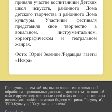
приняли участие воспитанники Детских
школ искусств, районного Дома
детского творчества и районного Дома
культуры. Участники фестиваля
представили свое творчество в
вокальном, инструментальном,
хореографическом и театральном
жанрах.
Фото: Юрий Зеленин /Редакция газеты
«Искра»
Пользуясь нашим сайтом, вы соглашаетесь с политикой
2026 Г. ETKUL-KULTURA.RU
обработки персональных данных а также с тем что наш веб-
ВХОД
сайт и другие подключенные к веб-сайту сторонние сервисы
КАРТА САЙТА
используют cookies такие как Яндекс Метрика, "Госуслуги",
ПОЛИТИКА ОБРАБОТКИ ПЕРСОНАЛЬНЫХ ДАННЫХ
"PRO.Культура", "Спутник аналитика".
Подробнее