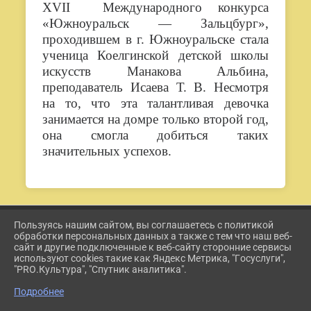
XVII Международного конкурса
«Южноуральск — Зальцбург»,
проходившем в г. Южноуральске стала
ученица Коелгинской детской школы
искусств Манакова Альбина,
преподаватель Исаева Т. В. Несмотря
на то, что эта талантливая девочка
занимается на домре только второй год,
она смогла добиться таких
значительных успехов.
Пользуясь нашим сайтом, вы соглашаетесь с политикой
2026 Г. ETKUL-KULTURA.RU
обработки персональных данных а также с тем что наш веб-
ВХОД
сайт и другие подключенные к веб-сайту сторонние сервисы
КАРТА САЙТА
используют cookies такие как Яндекс Метрика, "Госуслуги",
ПОЛИТИКА ОБРАБОТКИ ПЕРСОНАЛЬНЫХ ДАННЫХ
"PRO.Культура", "Спутник аналитика".
Подробнее
СДЕЛАНО НА KUBCMS
РАЗРАБОТКА И ПОДДЕРЖКА