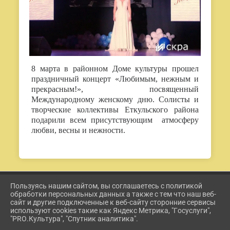
8 марта в районном Доме культуры прошел
праздничный концерт «Любимым, нежным и
прекрасным!», посвященный
Международному женскому дню. Солисты и
творческие коллективы Еткульского района
подарили всем присутствующим атмосферу
любви, весны и нежности.
Пользуясь нашим сайтом, вы соглашаетесь с политикой
2026 Г. ETKUL-KULTURA.RU
обработки персональных данных а также с тем что наш веб-
ВХОД
сайт и другие подключенные к веб-сайту сторонние сервисы
КАРТА САЙТА
используют cookies такие как Яндекс Метрика, "Госуслуги",
ПОЛИТИКА ОБРАБОТКИ ПЕРСОНАЛЬНЫХ ДАННЫХ
"PRO.Культура", "Спутник аналитика".