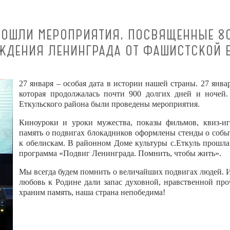
РОШЛИ МЕРОПРИЯТИЯ, ПОСВЯЩЕННЫЕ 8
ЖДЕНИЯ ЛЕНИНГРАДА ОТ ФАШИСТСКОЙ 
27 января – особая дата в истории нашей страны. 27 янва
которая продолжалась почти 900 долгих дней и ночей.
Еткульского района были проведены мероприятия.
Киноуроки и уроки мужества, показы фильмов, квиз-и
память о подвигах блокадников оформлены стенды о собы
к обелискам. В районном Доме культуры с.Еткуль прошл
программа «Подвиг Ленинграда. Помнить, чтобы жить».
Мы всегда будем помнить о величайших подвигах людей.
И
любовь к Родине дали запас духовной, нравственной пр
храним память, наша страна непобедима!