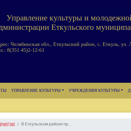
Управление культуры и молодежно
дминистрации Еткульского муниципа
дрес: Челябинская обл., Еткульский район, с. Еткуль, ул. 
л.: 8(351 45)2-12-61
ЕТЫ
УПРАВЛЕНИЕ КУЛЬТУРЫ
УЧРЕЖДЕНИЯ КУЛЬТУРЫ
Д
ПРИЯТИЯ
В Еткульском районе пр...