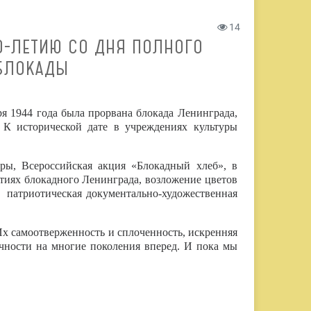
14
0-ЛЕТИЮ СО ДНЯ ПОЛНОГО
БЛОКАДЫ
ря 1944 года была прорвана блокада Ленинграда,
 К исторической дате в учреждениях культуры
гры, Всероссийская акция «Блокадный хлеб»,
в
тиях блокадного Ленинграда, возложение цветов
а патриотическая документально-художественная
х самоотверженность и сплоченность, искренняя
очности на многие поколения вперед. И пока мы