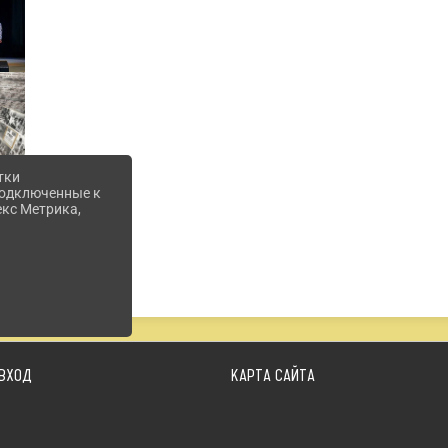
тки
 подключенные к
екс Метрика,
ВХОД
КАРТА САЙТА